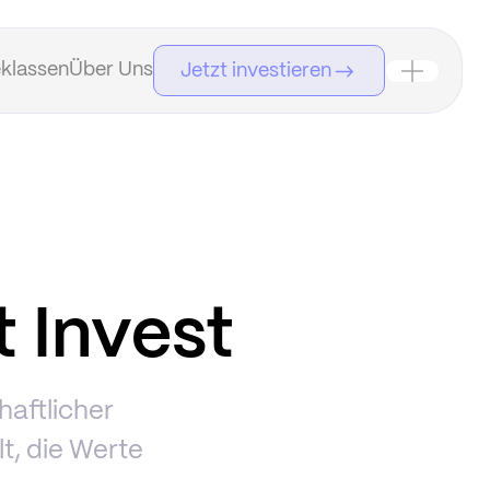
klassen
Über Uns
Jetzt investieren
 Invest
haftlicher
t, die Werte