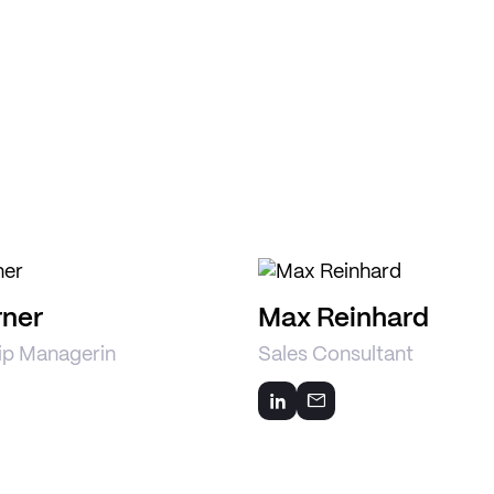
rner
Max Reinhard
ip Managerin
Sales Consultant