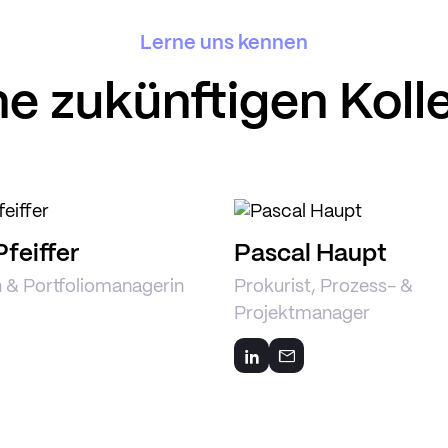
Lerne uns kennen
ne zukünftigen Koll
Pfeiffer
Pascal Haupt
n & Portfoliomanagerin
Prokurist, Prozess- &
Projektmanager