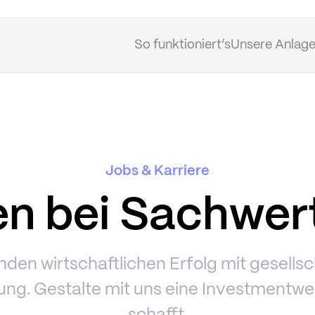
So funktioniert’s
Unsere Anlage
Jobs & Karriere
en bei Sachwert
nden wirtschaftlichen Erfolg mit gesellsc
ng. Gestalte mit uns eine Investmentwel