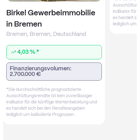
Ausschüttungs
Birke! Gewerbeimmobilie
Indikator für
es handelt si
in Bremen
lediglich um 
Bremen, Bremen, Deutschland
4,03 % *
Finanzierungsvolumen:
2.700.000 €
*Die durchschnittliche prognostizierte
Ausschüttungsrendite ist kein zuverlässiger
Indikator für die künftige Wertentwicklung und
es handelt sich bei den Renditeangaben
lediglich um kalkulierte Prognosen.