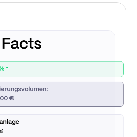
 Facts
 % *
ierungsvolumen:
000 €
anlage
€