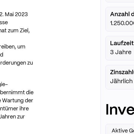
Anzahl d
2. Mai 2023
osse
1.250.00
at zum Ziel,
Laufzeit
reiben, um
3 Jahre
nd
orderungen zu
Zinszah
Jährlich
ie-
übernimmt die
ie Wartung der
Inve
ntümer ihre
Jahren zur
Aktive G