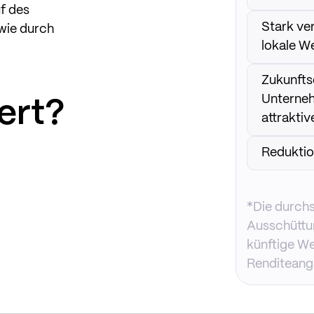
f des
Stark ve
wie durch
lokale W
Zukunftso
Unterneh
iert?
attrakt
Reduktio
*Die durchs
Ausschüttun
künftige We
Renditeanga