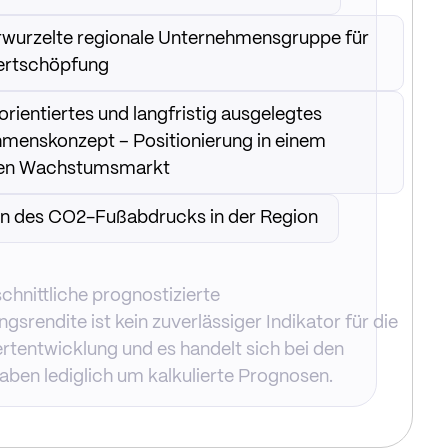
rwurzelte regionale Unternehmensgruppe für
ertschöpfung
rientiertes und langfristig ausgelegtes
menskonzept – Positionierung in einem
iven Wachstumsmarkt
n des CO2-Fußabdrucks in der Region
chnittliche prognostizierte
gsrendite ist kein zuverlässiger Indikator für die
rtentwicklung und es handelt sich bei den
ben lediglich um kalkulierte Prognosen.