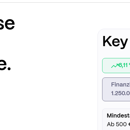
se
Key
e.
6,11
Finanz
1.250.
Mindest
Ab 500 