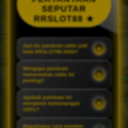
SEPUTAR
RRSLOT88 ★
Apa itu panduan odds judi
bola RRSLOT88 2026?
Mengapa panduan
menentukan odds ini
penting?
Apakah panduan ini
menjamin kemenangan
100%?
Bagaimana cara member