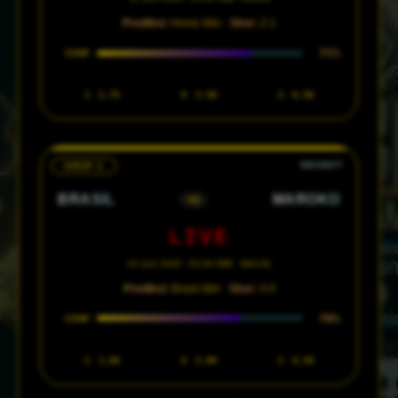
Prediksi:
Home Win ·
Skor:
2-1
75%
CONF
1
1.75
X
3.50
2
6.50
GRUP C
BRASIL
MAROKO
VS
LIVE
14 Juni 2026 · 02:00 WIB · MetLife
Prediksi:
Brasil Win ·
Skor:
3-0
70%
CONF
1
1.60
X
5.00
2
6.50