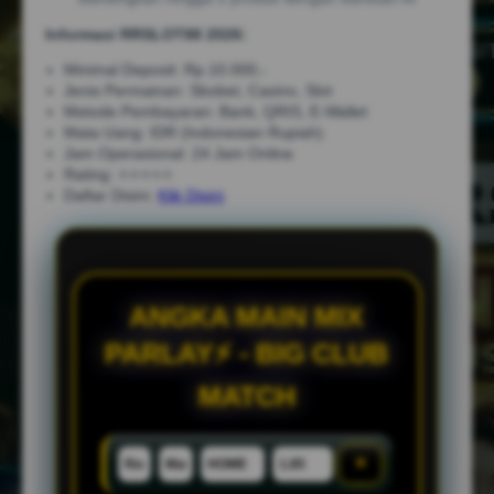
Informasi RRSLOT88 2026:
Minimal Deposit: Rp.10.000,-
Jenis Permainan: Sbobet, Casino, Slot
Metode Pembayaran: Bank, QRIS, E-Wallet
Mata Uang: IDR (Indonesian Rupiah)
Jam Operasional: 24 Jam Online
Rating: ⭐⭐⭐⭐⭐
Daftar Disini:
Klik Disini
ANGKA MAIN MIX
PARLAY⚡ - BIG CLUB
MATCH
×