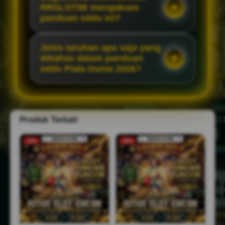
RRSLOT88 mengakses
panduan odds ini?
Jenis taruhan apa saja yang
dibahas dalam panduan
odds Piala Dunia 2026?
Produk Terkait
-10%
-18%