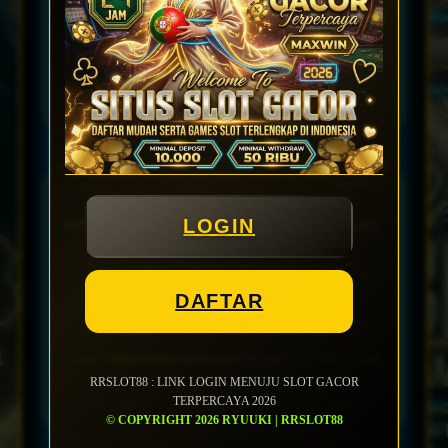
Prediksi:
Belanda Win ·
Skor:
2-1
65%
CONF
1
1.65
X
3.80
2
5.00
GRUP I
LOGIN
PRANCIS
SENEGAL
VS
LIVE
DAFTAR
17 Juni 2026 · 02:00 WIB · MetLife NY
Prediksi:
Prancis Win ·
Skor:
2-0
78%
CONF
RRSLOT88 : LINK LOGIN MENUJU SLOT GACOR
TERPERCAYA 2026
1
1.45
X
4.20
2
7.00
© COPYRIGHT 2026 RYUUKI | RRSLOT88