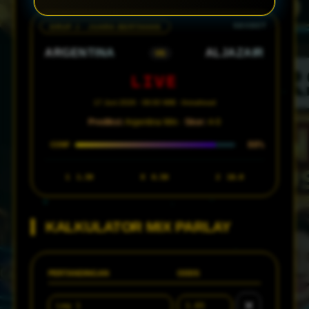
GRUP J · JUARA BERTAHAN
ARGENTINA
ALJAZAIR
VS
LIVE
17 Juni 2026 · 08:00 WIB · Arrowhead
Prediksi:
Argentina Win ·
Skor:
4-0
88%
CONF
1
1.30
X
6.50
2
18.0
KALKULATOR MIX PARLAY
PERTANDINGAN
ODDS
✕